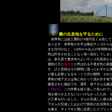
蝶の生息地を守るために
喜界島には総工費約274億円近くを投じて
あります。喜界島の大半は隆起サンゴから
きな河川がなく、2,000ｍｍ以上の年間降
雨は貯水されることなく海へ流出してしま
は、多孔質で透水性のよいサンゴ石灰岩から
層部の下に
島尻層
と呼ばれる不透水性の基
す。ひと昔前はその隙間に溜ったわずかな
が最も必要となる６～１０月の期間、それ
界島の地下ダムは海に向かって流れ出す地
建造された施設です。通常、地下ダムを
た埋める
。この作業を繰り返して造られて
地を掘りかえさないといけなかったため、
び工事を行いました。ダムが完成した後も
下ダムが完成したおかげで島民の生活用水
を敷き、サトウキビ畑に設置したスプリン