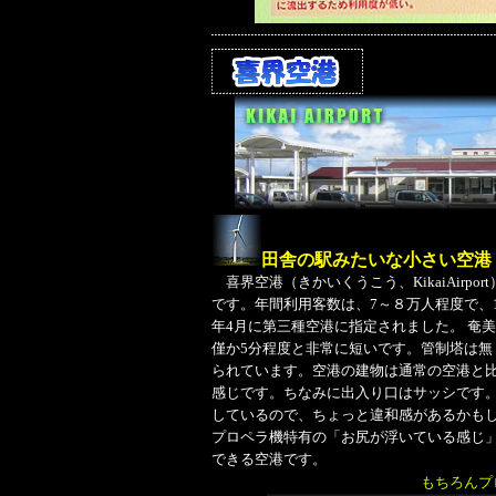
田舎の駅みたいな小さい空港
喜界空港（きかいくうこう、KikaiAirp
です。年間利用客数は、7～８万人程度で、1
年4月に第三種空港に指定されました。 奄美
僅か5分程度と非常に短いです。管制塔は
られています。空港の建物は通常の空港と
感じです。ちなみに出入り口はサッシです
しているので、ちょっと違和感があるかも
プロペラ機特有の「お尻が浮いている感じ
できる空港です。
もちろんプ