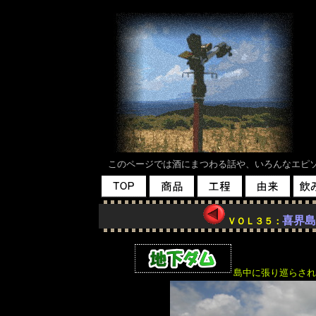
このページでは酒にまつわる話や、いろんなエピソ
喜界島
ＶＯＬ３５：
島中に張り巡らされ