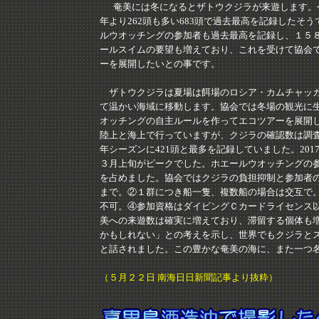
奄美には冬になるとザトウクジラが来遊します。今
年より262頭も多い683頭で過去最高を記録した
ルウオッチングの参加者も過去最高を記録し、１５
ールスイムの要望も増えており、これを受けて協会
ーを展開したいとの事です。
ザトウクジラは夏場は餌場のロシア・カムチャッカ
て温かい海域に移動します。協会では冬場の観光に生
オッチングの自主ルールを作ってエコツアーを展開
陸上と海上で行っていますが、クジラの確認数は調査を本
年シーズンに421頭と最多を記録していました。20
３月上旬がピークでした。ホエールウオッチングの参
を占めました。協会ではクジラの負担抑制と参加者
まで。②１群につき船一隻、複数船の場合は交互で
不可。④参加資格はダイビングＣカードライセンス
美への来遊数は確実に増えており、滞留する個体も
かもしれない」との考えを示し、世界でもクジラと
と話されました。この豊かな奄美の海に、また一つ
（５月２２日 南海日日新聞記事より抜粋）